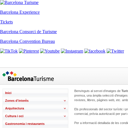
Barcelona Experience
Tickets
Barcelona Consorci de Turisme
Barcelona Convention Bureau
Benvinguts al servei d’imatges de
Turi
Inici
premsa, una àmplia selecció d'imatges qu
revistes, llibres, pàgines web, etc. am
Zones d'interès
Arquitectura
Els professionals del sector turístic i 
comercial, prèvia autorització per pa
Cultura i oci
Per a informació detallada de les cond
Gastronomia i restaurants