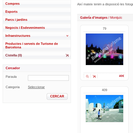
Compres
Així mateix tenim a disposició les fot
Esports
Galería d'imatges
/ Montjuïc
Parcs i jardins
Negocis i Esdeveniments
79
Infraestructures
Productes i serveis de Turisme de
Barcelona
Cistella (0)
Cercador
40€
Paraula
Categoria
Seleccionar
409